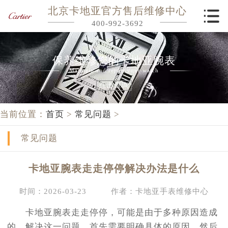
北京卡地亚官方售后维修中心
400-992-3692
保养维修您的卡地亚腕表
Maintain and repair your watch
点击查询
当前位置：
首页
>
常见问题
>
常见问题
卡地亚腕表走走停停解决办法是什么
时间：2026-03-23
作者：卡地亚手表维修中心
卡地亚腕表走走停停，可能是由于多种原因造成
的。解决这一问题，首先需要明确具体的原因，然后