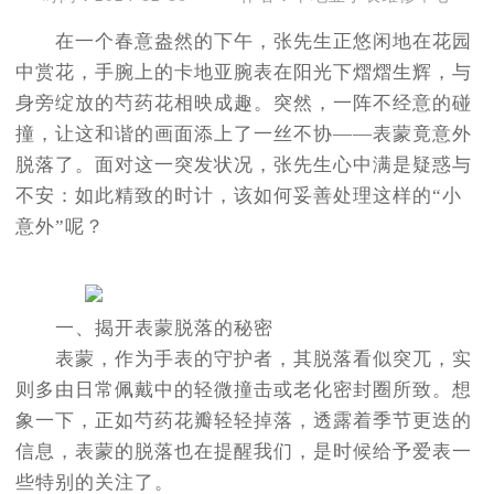
在一个春意盎然的下午，张先生正悠闲地在花园
中赏花，手腕上的卡地亚腕表在阳光下熠熠生辉，与
身旁绽放的芍药花相映成趣。突然，一阵不经意的碰
撞，让这和谐的画面添上了一丝不协——表蒙竟意外
脱落了。面对这一突发状况，张先生心中满是疑惑与
不安：如此精致的时计，该如何妥善处理这样的“小
意外”呢？
一、揭开表蒙脱落的秘密
表蒙，作为手表的守护者，其脱落看似突兀，实
则多由日常佩戴中的轻微撞击或老化密封圈所致。想
象一下，正如芍药花瓣轻轻掉落，透露着季节更迭的
信息，表蒙的脱落也在提醒我们，是时候给予爱表一
些特别的关注了。