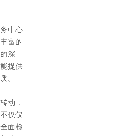
。
务中心
有丰富的
痕的深
还能提供
品质。
转动，
修不仅仅
次全面检