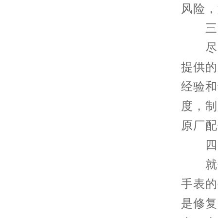
风险，
三、
尽管
提供的
经验和
度，制
原厂配
四、
就像
手表的
是修复