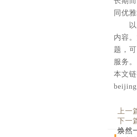
长期而
同优雅
以上
内容。
题，可
服务。
本文链接： 
beijin
上一
下一
焕然