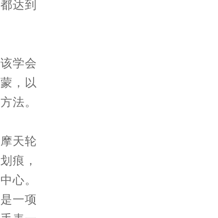
节都达到
该学会
表蒙，以
效方法。
摩天轮
的划痕，
务中心。
护是一项