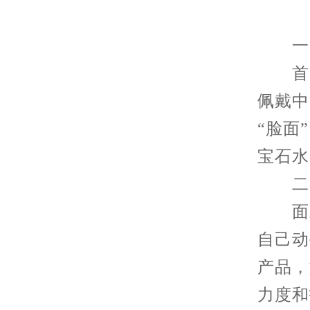
一、
首先
佩戴中
“脸面
宝石水
二、
面对
自己动
产品，
力度和