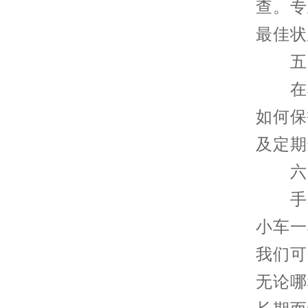
查。专
最佳状
五、
在享
如何保
及定期
六、
手表
小车一
我们可
无论哪